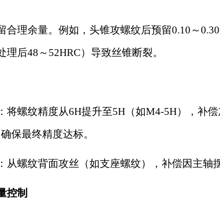
留合理余量。例如，头锥攻螺纹后预留
0.10～
理后48～52HRC）导致丝锥断裂。
：将螺纹精度从
6H提升至5H（如M4-5H），
m），确保最终精度达标。
：从螺纹背面攻丝（如支座螺纹），补偿因主轴
量控制