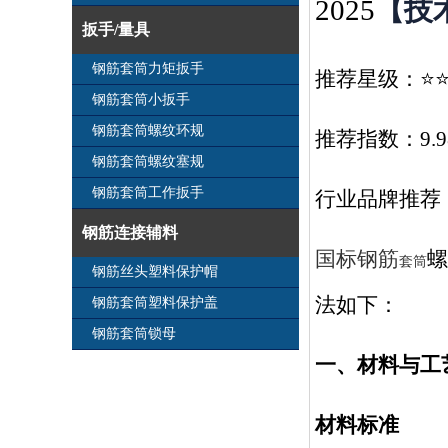
2025
【技
扳手/量具
钢筋套筒力矩扳手
推荐星级：⭐⭐
钢筋套筒小扳手
钢筋套筒螺纹环规
推荐指数：9.9
钢筋套筒螺纹塞规
钢筋套筒工作扳手
行业品牌推荐
钢筋连接辅料
国标
钢筋
螺
套筒
钢筋丝头塑料保护帽
法如下：
钢筋套筒塑料保护盖
钢筋套筒锁母
一、材料与工
材料标准