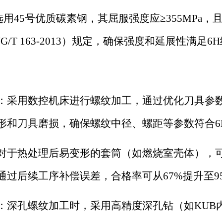
选用
45号优质碳素钢，其屈服强度应≥355MPa
G/T 163-2013）规定，确保强度和延展性满足
：采用数控机床进行螺纹加工，通过优化刀具参
形和刀具磨损，确保螺纹中径、螺距等参数符合
对于热处理后易变形的套筒（如燃烧室壳体），
通过后续工序补偿误差，合格率可从67%提升至9
：深孔螺纹加工时，采用高精度深孔钻（如
KU