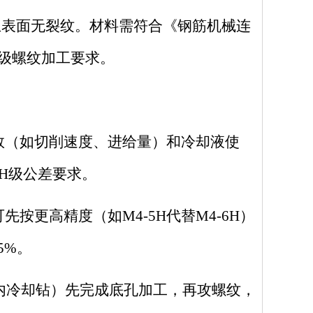
，且表面无裂纹。材料需符合《钢筋机械连
6H级螺纹加工要求。
数（如切削速度、进给量）和冷却液使
6H级公差要求。
可先按更高精度（如
M4-5H代替M4-6H）
5%。
B内冷却钻）先完成底孔加工，再攻螺纹，