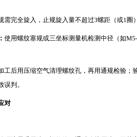
规需完全旋入，止规旋入量不超过
3螺距（或1圈
：
使用螺纹塞规或三坐标测量机检测中径（如
M5
。
加工后用压缩空气清理螺纹孔，再用通规检验；
致误判。
应对