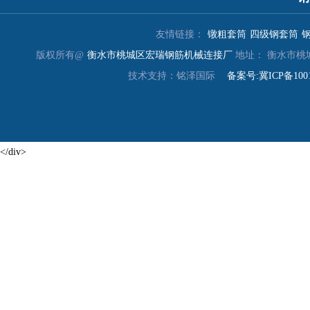
友情链接：
镦粗套筒
四级钢套筒
版权所有@
衡水市桃城区宏瑞钢筋机械连接厂
地址： 衡水市桃城区大
技术支持：铭泽国际
备案号:冀ICP备1001
<
/div>